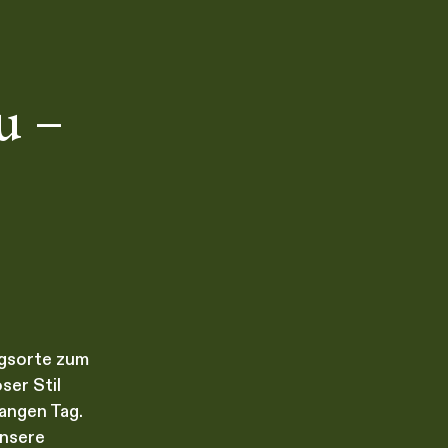
u –
ugsorte zum
oser Stil
angen Tag.
unsere