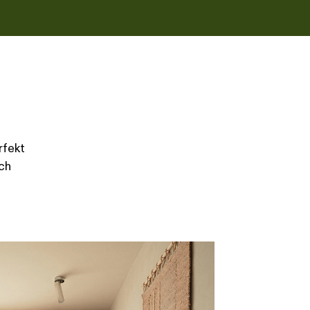
rfekt
ach