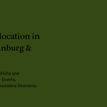
location in
ainburg &
̈tliche und
r Events,
d besondere Momente.