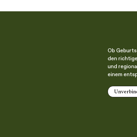
Ob Geburtst
den richtig
und regiona
einem entsp
Unverbin