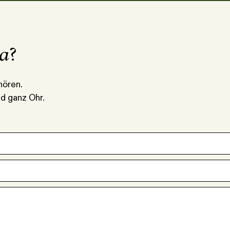
la
?
hören.
d ganz Ohr.